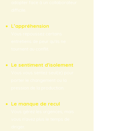
adopter face à un collaborateur
difficile.
L’appréhension
Vous repoussez certains
entretiens de peur qu'ils ne
tournent au conflit.
Le sentiment d'isolement
Vous vous sentez seul(e) pour
porter le changement ou la
pression de la production.
Le manque de recul
Vous gérez les urgences, mais
vous n'avez plus le temps de
diriger.